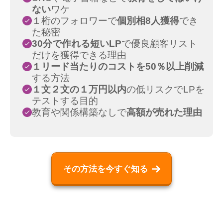
ない
ワケ
１桁のフォロワーで
個別相8人獲得
でき
た秘密
30分で作れる短いLP
で優良顧客リスト
だけを獲得できる理由
１リード当たりのコストを50％以上削減
する方法
１文２文の１万円以内
の低リスクでLPを
テストする目的
教育や関係構築なしで
高額が売れた理由
その方法を今すぐ知る