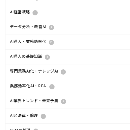
AI経営戦略
1
データ分析・改善AI
9
AI導入・業務効率化
13
AI導入の基礎知識
3
専門業務AI化・ナレッジAI
9
業務効率化AI・RPA:
1
AI業界トレンド・未来予測
1
AIと法律・倫理
1