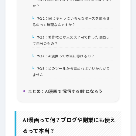
❓Q1：絵が描けなくても本当に漫画になります
7-1.
か？
❓Q2：同じキャラにいろんなポーズを取らせ
7-2.
るのって無理なんですか？
❓Q3：著作権とか大丈夫？AIで作った漫画っ
7-3.
て自分のもの？
❓Q4：AI漫画って本当に稼げるの？
7-4.
❓Q5：どのツールから始めればいいかわかり
7-5.
ません…
まとめ：AI漫画で“発信する側”になろう
8.
AI漫画って何？ブログや副業にも使え
るって本当？