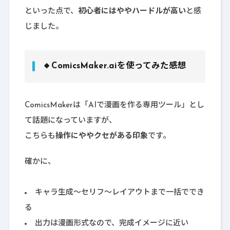
といった点で、
初心者にはややハードルが高い
と感
じました。
🔸ComicsMaker.aiを使ってみた感想
ComicsMakerは「AIで漫画を作る専用ツール」とし
て話題になっていますが、
こちらも
操作にややクセがある印象
です。
確かに、
キャラ生成〜セリフ〜レイアウトまで一括ででき
る
出力は漫画形式なので、完成イメージに近い