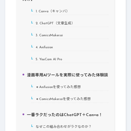
1. Canva（キャンバ）
3-1.
2. ChatGPT（文章生成）
3-2.
3. ComicsMaker.ai
3-3.
4. Anifusion
3-4.
5. YouCam AI Pro
3-5.
漫画専用AIツールを実際に使ってみた体験談
4.
🔸Anifusionを使ってみた感想
4-1.
🔸ComicsMaker.aiを使ってみた感想
4-2.
一番ラクだったのはChatGPT＋Canva！
5.
なぜこの組み合わせがラクなのか？
5-1.