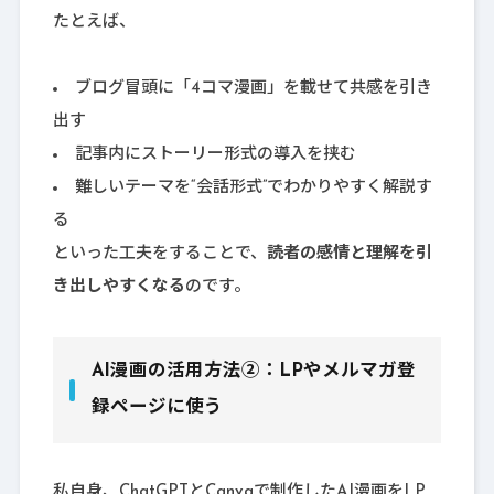
たとえば、
ブログ冒頭に「4コマ漫画」を載せて共感を引き
出す
記事内にストーリー形式の導入を挟む
難しいテーマを“会話形式”でわかりやすく解説す
る
といった工夫をすることで、
読者の感情と理解を引
き出しやすくなる
のです。
AI漫画の活用方法②：LPやメルマガ登
録ページに使う
私自身、ChatGPTとCanvaで制作したAI漫画をLP