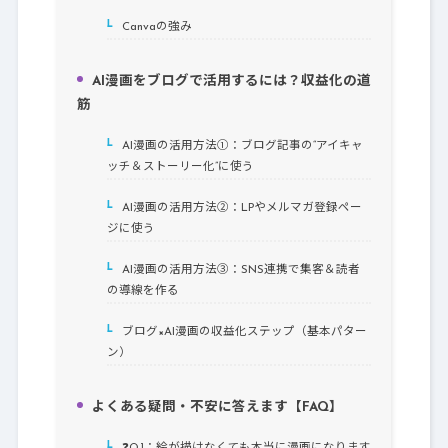
Canvaの強み
5-2.
AI漫画をブログで活用するには？収益化の道
6.
筋
AI漫画の活用方法①：ブログ記事の“アイキャ
6-1.
ッチ＆ストーリー化”に使う
AI漫画の活用方法②：LPやメルマガ登録ペー
6-2.
ジに使う
AI漫画の活用方法③：SNS連携で集客＆読者
6-3.
の導線を作る
ブログ×AI漫画の収益化ステップ（基本パター
6-4.
ン）
よくある疑問・不安に答えます【FAQ】
7.