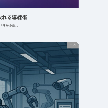
AI
A
取れる導線術
「何が必要……
2025年8月11日
AI
AIエージェントで業
始める現場
が変わる！中小企業
像解析AIで工
成功した導入ステッ
化させる導入ス
とは？
と実例