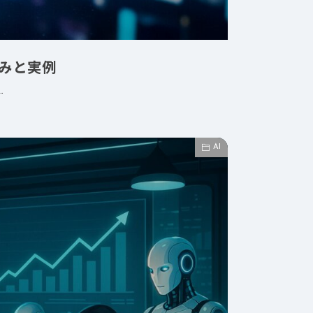
組みと実例
…
AI