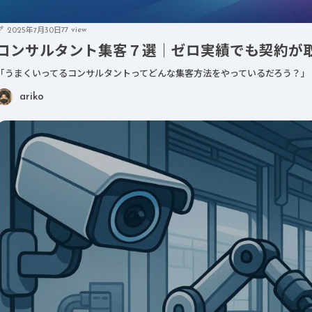
AI
AI
77 view
2025年7月30日
コンサルタント集客７選｜ゼロ実績でも契約が
「うまくいってるコンサルタントってどんな集客方法をやっているだろう？」
ariko
2025年8月3日
2025年8月1日
の
コンサルタント集客７
今こそ
｜失
選｜ゼロ実績でも契約
DX！画
と
が取れる導線術
場を進
テップ