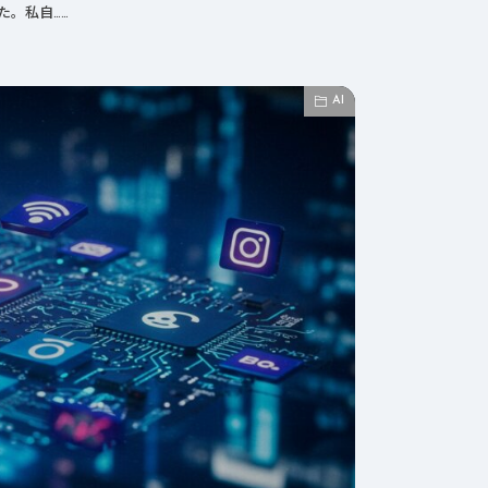
た。私自……
AI