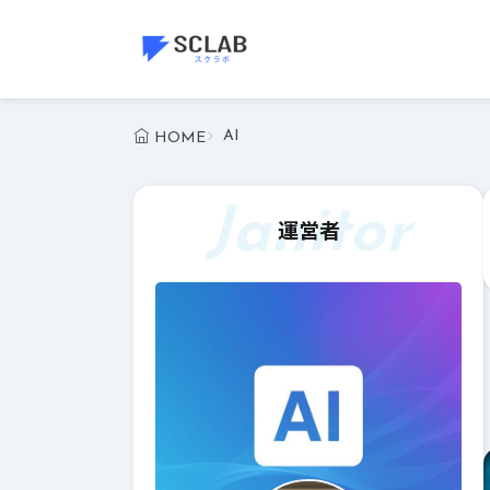
AI
HOME
Janitor
運営者