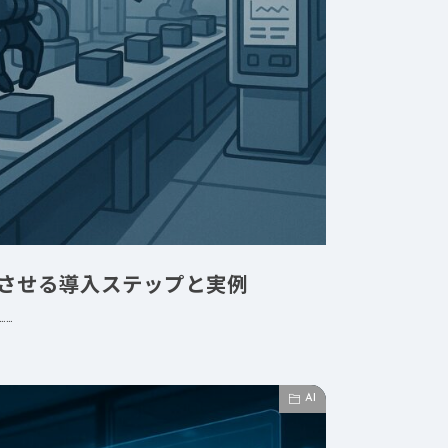
化させる導入ステップと実例
……
AI