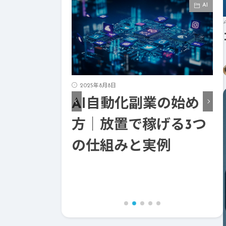
AI
日
動化副業の始め
2025年8月5日
AI業務改善ツール
置で稼げる3つ
選び方完全ガイド
みと実例
敗しない5つの視点
導入事例