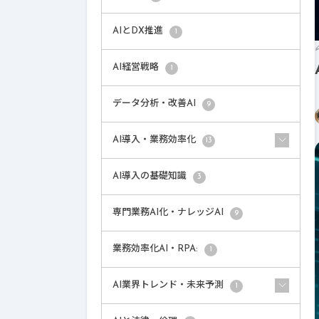
AIとDX推進
1
AI経営戦略
1
データ分析・改善AI
9
AI導入・業務効率化
13
AI導入の基礎知識
3
専門業務AI化・ナレッジAI
9
業務効率化AI・RPA:
1
AI業界トレンド・未来予測
1