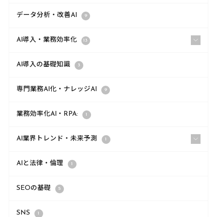
データ分析・改善AI
9
AI導入・業務効率化
13
AI導入の基礎知識
3
専門業務AI化・ナレッジAI
9
業務効率化AI・RPA:
1
AI業界トレンド・未来予測
1
AIと法律・倫理
1
SEOの基礎
5
SNS
1