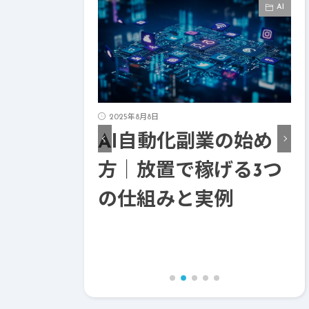
AI
AI
副業の始め
2025年8月5日
AI業務改善ツールの
稼げる3つ
選び方完全ガイド｜失
実例
敗しない5つの視点と
導入事例