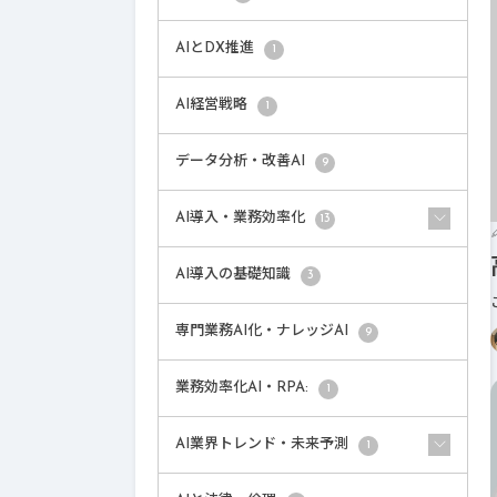
AIとDX推進
1
AI経営戦略
1
データ分析・改善AI
9
AI導入・業務効率化
13
AI導入の基礎知識
3
専門業務AI化・ナレッジAI
9
業務効率化AI・RPA:
1
AI業界トレンド・未来予測
1