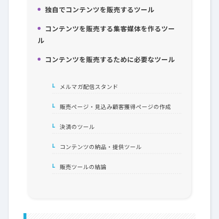
独自でコンテンツを販売するツール
2.
コンテンツを販売する集客媒体を作るツー
3.
ル
コンテンツを販売するために必要なツール
4.
メルマガ配信スタンド
4-2-1.
販売ページ・見込み顧客獲得ページの作成
4-2-2.
決済のツール
4-3.
コンテンツの納品・提供ツール
4-4.
販売ツールの結論
4-5.