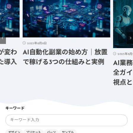
2025年8月8日
AI自動化副業の始め方｜放置
2025年8月5日
で稼げる3つの仕組みと実例
AI業務改善ツ
全ガイド｜失敗
視点と導入事例
キーワード
デザイン
プリセット
パーツ
サンプル