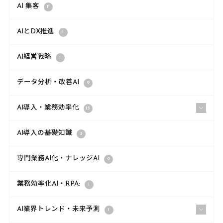
AI 集客
11
AIとDX推進
1
AI経営戦略
1
データ分析・改善AI
9
AI導入・業務効率化
13
AI導入の基礎知識
3
専門業務AI化・ナレッジAI
9
業務効率化AI・RPA:
1
AI業界トレンド・未来予測
1