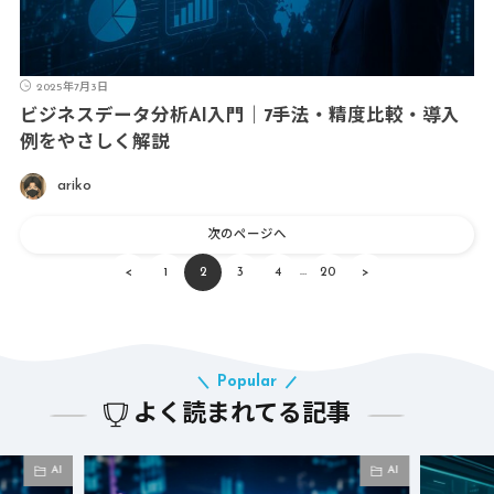
2025年7月3日
ビジネスデータ分析AI入門｜7手法・精度比較・導入
例をやさしく解説
ariko
次のページへ
…
<
1
2
3
4
20
>
Popular
よく読まれてる記事
AI