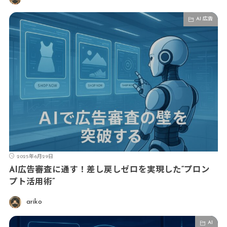
AI 広告
2025年6月29日
AI広告審査に通す！差し戻しゼロを実現した“プロン
プト活用術”
ariko
AI