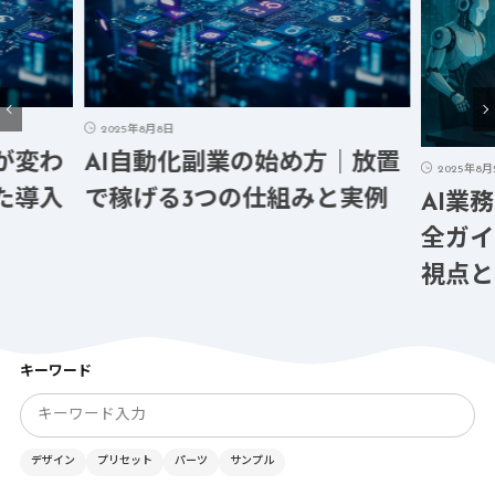
025年8月8日
I自動化副業の始め方｜放置
2025年8月5日
稼げる3つの仕組みと実例
AI業務改善ツー
全ガイド｜失敗
視点と導入事例
キーワード
デザイン
プリセット
パーツ
サンプル