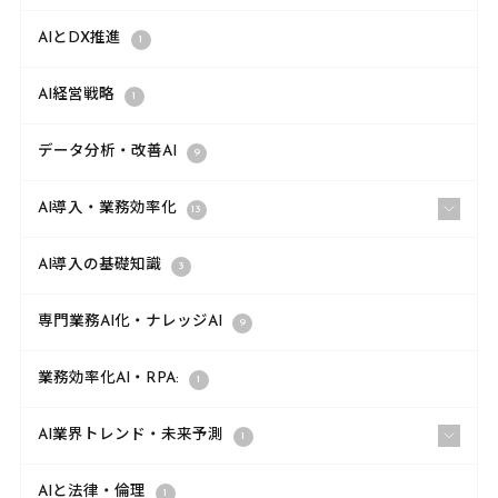
AIとDX推進
1
AI経営戦略
1
データ分析・改善AI
9
AI導入・業務効率化
13
AI導入の基礎知識
3
専門業務AI化・ナレッジAI
9
業務効率化AI・RPA:
1
AI業界トレンド・未来予測
1
AIと法律・倫理
1