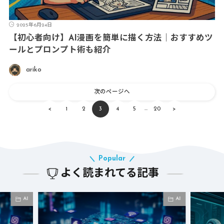
2025年6月24日
【初心者向け】AI漫画を簡単に描く方法｜おすすめツ
ールとプロンプト術も紹介
ariko
次のページへ
…
<
1
2
3
4
5
20
>
Popular
よく読まれてる記事
AI