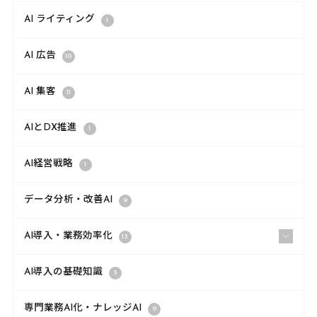
AI ライティング
1
AI 広告
10
AI 集客
11
AIとDX推進
1
AI経営戦略
1
データ分析・改善AI
9
AI導入・業務効率化
13
AI導入の基礎知識
3
専門業務AI化・ナレッジAI
9