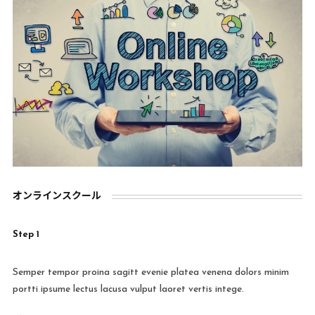
オンラインスクール
Step 1
Semper tempor proina sagitt evenie platea venena dolors minim
portti ipsume lectus lacusa vulput laoret vertis intege.