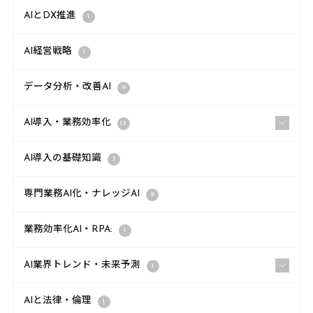
AIとDX推進
1
AI経営戦略
1
データ分析・改善AI
9
AI導入・業務効率化
13
AI導入の基礎知識
3
専門業務AI化・ナレッジAI
9
業務効率化AI・RPA:
1
AI業界トレンド・未来予測
1
AIと法律・倫理
1