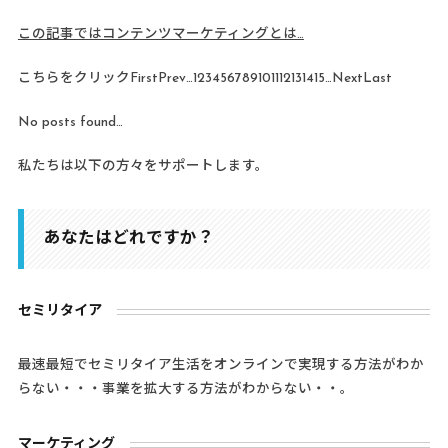
この記事ではコンテンツマーケティングとは…
こちらをクリック
First
Prev
…
1
2
3
4
5
6
7
8
9
10
11
12
13
14
15
…
Next
Last
No posts found…
私たちは以下の方々をサポートします。
あなたはどれですか？
セミリタイア
最速最短でセミリタイア生活をオンラインで実現する方法がわか
らない・・・事業を拡大する方法がわからない・・。
マーケティング