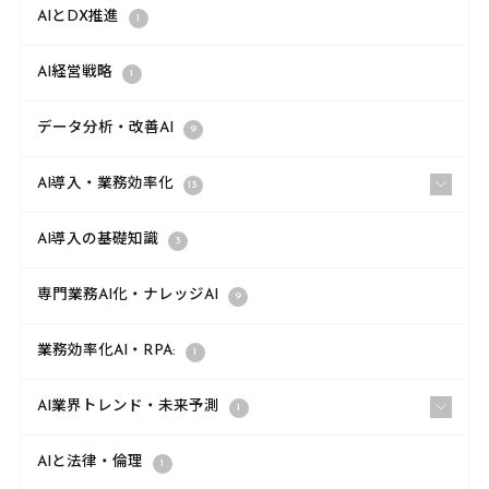
AIとDX推進
1
AI経営戦略
1
データ分析・改善AI
9
AI導入・業務効率化
13
AI導入の基礎知識
3
専門業務AI化・ナレッジAI
9
業務効率化AI・RPA:
1
AI業界トレンド・未来予測
1
AIと法律・倫理
1